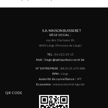
S.A. MAISON BUISSERET
SIÈGE SOCIAL :
rue des Clarisses 10,
4000 Liège (Province de Liège)
TEL :
04 223 29 15
Mail : liege @optiquebuisseret.be
N° ENTREPRISE :
BE.0415.675.880
RPM :
Liège
Autorité de surveillance :
SPF
Economie :
www.economie.fgov.be
QR CODE