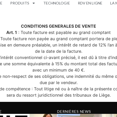
UE
PRODUITS
TECHNOLOGIE
RDV EN LIGNE
LA 
CONDITIONS GENERALES DE VENTE
Art. 1
: Toute facture est payable au grand comptant
 Toute facture non payée au grand comptant portera de ple
ise en demeure préalable, un intérêt de retard de 12% l’an
de la date de la facture.
’intérêt conventionnel ci-avant précisé, il est dû à titre d’i
ire une somme équivalente à 15% du montant total des factu
avec un minimum de 40 €.
e non-respect de ses obligations, une indemnité du même o
due par le vendeur.
de compétence : Tout litige né ou à naître de la présente 
sera du ressort juridictionnel des tribunaux de Liège.
E
DERNIÈRES NEWS