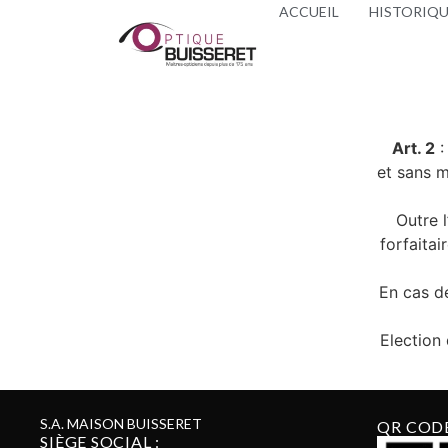
ACCUEIL
HISTORIQ
Art. 2
:
et sans m
Outre l
forfaita
En cas d
Election 
S.A. MAISON BUISSERET
QR COD
SIÈGE SOCIAL :