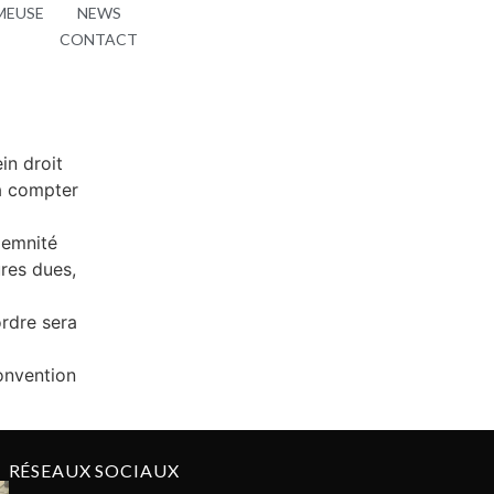
MEUSE
NEWS
CONTACT
in droit
 à compter
ndemnité
res dues,
rdre sera
convention
RÉSEAUX SOCIAUX