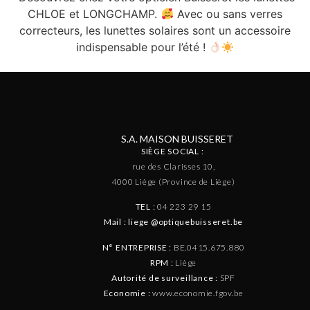
CHLOE et LONGCHAMP.
Avec ou sans verres
correcteurs, les lunettes solaires sont un accessoire
indispensable pour l’été !
S.A. MAISON BUISSERET
SIÈGE SOCIAL :
rue des Clarisses 10,
4000 Liège (Province de Liège)
TEL :
04 223 29 15
Mail : liege @optiquebuisseret.be
N° ENTREPRISE :
BE.0415.675.880
RPM :
Liège
Autorité de surveillance :
SPF
Economie :
www.economie.fgov.be