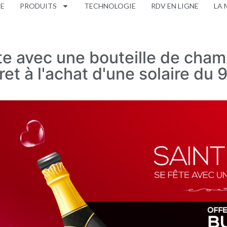
UE
PRODUITS
TECHNOLOGIE
RDV EN LIGNE
LA 
ête avec une bouteille de cham
t à l'achat d'une solaire du 9